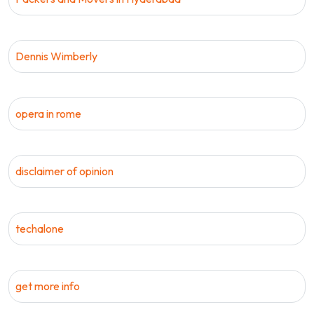
Dennis Wimberly
opera in rome
disclaimer of opinion
techalone
get more info